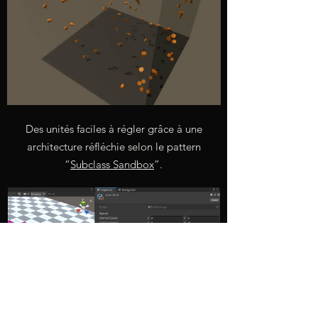
Des unités faciles à régler grâce à une
architecture réfléchie selon le pattern
“
Subclass Sandbox
”
.